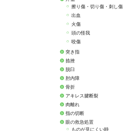
擦り傷・切り傷・刺し傷
出血
火傷
頭の怪我
咬傷
突き指
捻挫
脱臼
肘内障
骨折
アキレス腱断裂
肉離れ
指の切断
眼の救急処置
ものが見にくい時