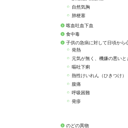
自然気胸
肺梗塞
喀血吐血下血
食中毒
子供の急病に対して日頃から
発熱
元気が無く、機嫌の悪いと
嘔吐下痢
熱性けいれん（ひきつけ）
腹痛
呼吸困難
発疹
のどの異物