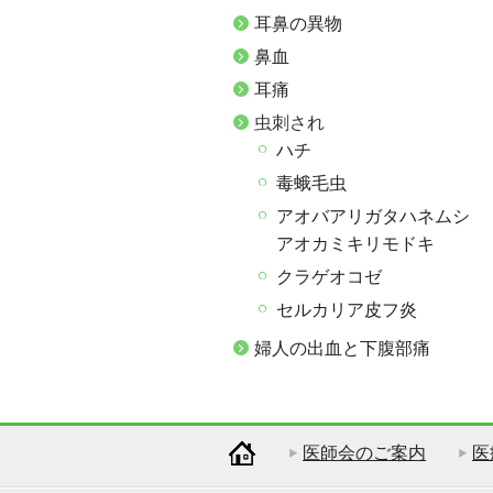
耳鼻の異物
鼻血
耳痛
虫刺され
ハチ
毒蛾毛虫
アオバアリガタハネムシ
アオカミキリモドキ
クラゲオコゼ
セルカリア皮フ炎
婦人の出血と下腹部痛
医師会のご案内
医