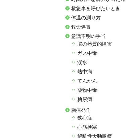
救急車を呼びたいとき
体温の測り方
救命処置
意識不明の手当
脳の器質的障害
ガス中毒
溺水
熱中病
てんかん
薬物中毒
糖尿病
胸痛発作
狭心症
心筋梗塞
解離性大動脈瘤